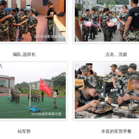
编队,选班长
点名、洗簌
站军势
丰富的军营早餐