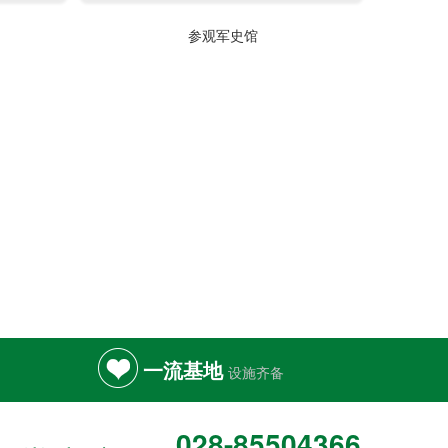
参观军史馆
一流基地
设施齐备
028-85504366