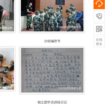


在线
分组编班号
报名
独立团学员训练日记