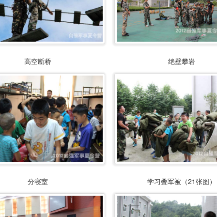
高空断桥
绝壁攀岩
分寝室
学习叠军被（21张图）