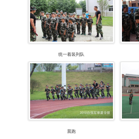
统一着装列队
晨跑