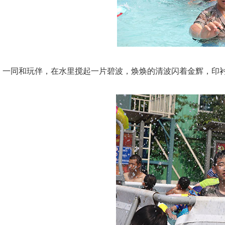
一同和玩伴，在水里搅起一片碧波，焕焕的清波闪着金辉，印