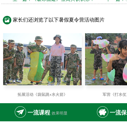
家长们还浏览了以下暑假夏令营活动图片
拓展活动《袋鼠跳+水火箭》
军营《打水仗
一流课程
一流保
效果明显