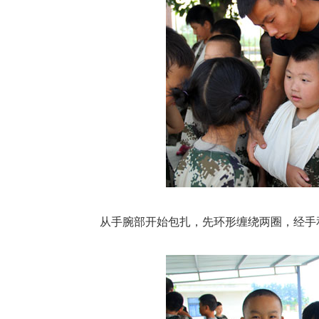
从手腕部开始包扎，先环形缠绕两圈，经手和