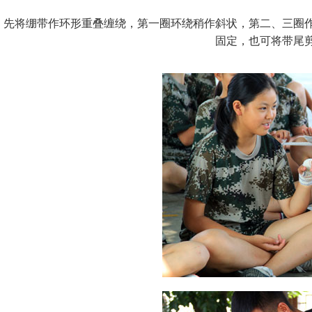
先将绷带作环形重叠缠绕，第一圈环绕稍作斜状，第二、三圈
固定，也可将带尾