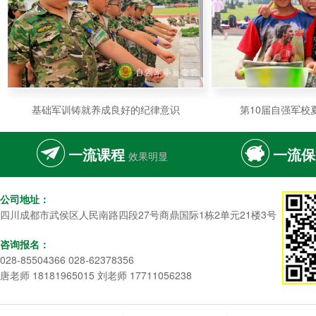
基础军训铸就养成良好的纪律意识
第10届自强军校
一流课程
一流保
效果明显
公司地址：
四川成都市武侯区人民南路四段27号商鼎国际1栋2单元21楼3号
咨询报名：
028-85504366 028-62378356
唐老师 18181965015 刘老师 17711056238