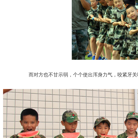
而对方也不甘示弱，个个使出浑身力气，咬紧牙关