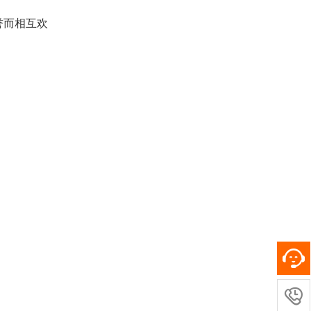
誉而相互欢
